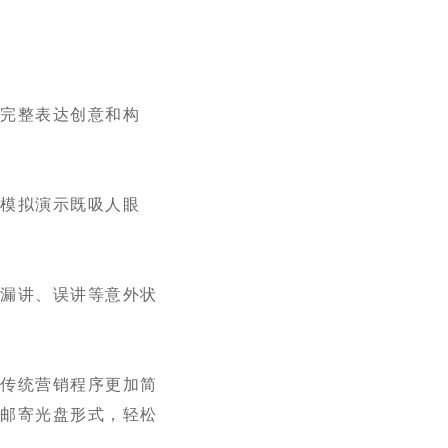
够完整表达创意和构
的模拟演示既吸人眼
时漏讲、误讲等意外状
等传统营销程序更加简
或邮寄光盘形式，轻松
。