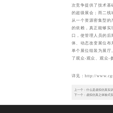
次竞争提供了技术基
的超级展会；而二线
从一个资源密集型的
的依赖，真正能够实现
口，使管理人员的后
体、动态改变展位布局
单个展位组装为展厅。C
了观众-观众、观众
详见：http://www.cg
上一个：
什么是虚拟仿真实
下一个：
虚拟仿真之体验式