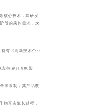
等核心技术，其研发
育阶段的采购需求
，欢
，持有《高新技术企业
也支持
intel X86
架
安全等限制，其产品覆
作物真实生长过程，