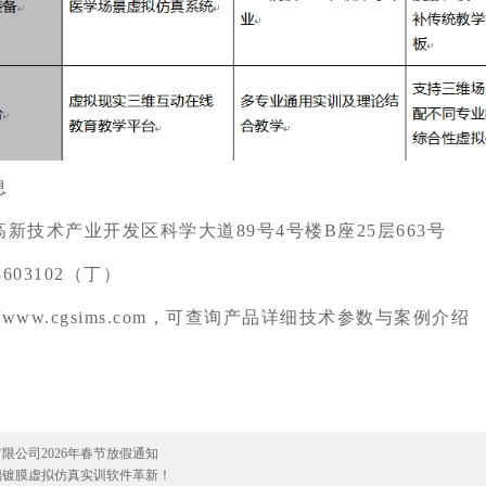
息
高新技术产业开发区科学大道
89
号
4
号楼
B
座
25
层
663
号
3603102
（丁）
//www.cgsims.com
，可查询产品详细技术参数与案例介绍
限公司2026年春节放假通知
璃镀膜虚拟仿真实训软件革新！