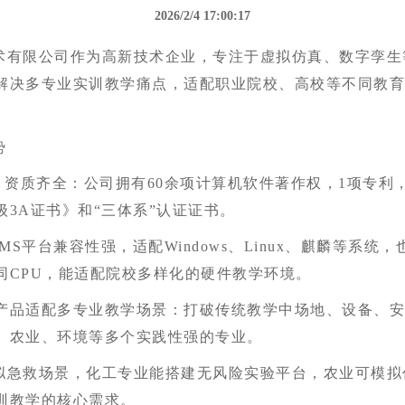
2026/2/4 17:00:17
术有限公司作为高新技术企业，专注于虚拟仿真、数字孪生
解决多专业实训教学痛点，适配职业院校、高校等不同教
势
、
资质齐全：公司拥有
6
0
余项计算机软件著作权，
1
项专利
级
3A
证书》和
“
三体系
”
认证证书。
IMS
平台兼容性强，适配
Windows
、
Linux
、麒麟等系统，
同
CPU
，能适配院校多样化的硬件教学环境。
产品适配多专业教学场景：打破传统教学中场地、设备、
、农业、环境
等多个实践性强的专业。
拟急救场景，化工专业能搭建无风险实验平台，
农业可模拟
训教学的核心需求。