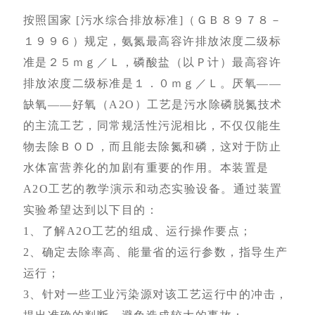
按照国家 [污水综合排放标准]（ＧＢ８９７８－
１９９６）规定，氨氮最高容许排放浓度二级标
准是２５ｍｇ／Ｌ，磷酸盐（以Ｐ计）最高容许
排放浓度二级标准是１．０ｍｇ／Ｌ。厌氧——
缺氧——好氧（A2O）工艺是污水除磷脱氮技术
的主流工艺，同常规活性污泥相比，不仅仅能生
物去除ＢＯＤ，而且能去除氮和磷，这对于防止
水体富营养化的加剧有重要的作用。本装置是
A2O工艺的教学演示和动态实验设备。通过装置
实验希望达到以下目的：
1、了解A2O工艺的组成、运行操作要点；
2、确定去除率高、能量省的运行参数，指导生产
运行；
3、针对一些工业污染源对该工艺运行中的冲击，