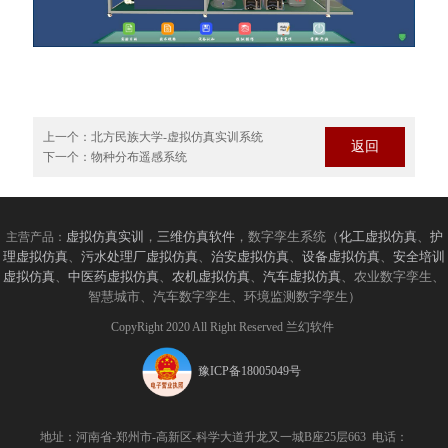
上一个：
北方民族大学-虚拟仿真实训系统
返回
下一个：
物种分布遥感系统
虚拟仿真实训
，
三维仿真软件
，数字孪生系统（
化工虚拟仿真
、
护
主营产品：
理虚拟仿真
、
污水处理厂虚拟仿真
、
治安虚拟仿真
、
设备虚拟仿真
、
安全培训
虚拟仿真
、
中医药虚拟仿真
、
农机虚拟仿真
、
汽车虚拟仿真
、农业数字孪生、
智慧城市、汽车数字孪生、环境监测数字孪生）
CopyRight 2020 All Right Reserved 兰幻软件
豫ICP备18005049号
地址：河南省-郑州市-高新区-科学大道升龙又一城B座25层663 电话：