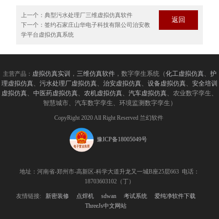
上一个：
典型污水处理厂三维虚拟仿真软件
返回
下一个：
签约石家庄山华电子科技有限公司治安教
学平台虚拟仿真系统
虚拟仿真实训
，
三维仿真软件
，数字孪生系统（
化工虚拟仿真
、
护
主营产品：
理虚拟仿真
、
污水处理厂虚拟仿真
、
治安虚拟仿真
、
设备虚拟仿真
、
安全培训
虚拟仿真
、
中医药虚拟仿真
、
农机虚拟仿真
、
汽车虚拟仿真
、农业数字孪生、
智慧城市、汽车数字孪生、环境监测数字孪生）
CopyRight 2020 All Right Reserved 兰幻软件
豫ICP备18005049号
地址：河南省-郑州市-高新区-科学大道升龙又一城B座25层663 电话：
18703603102（丁）
友情链接:
新密装修
点焊机
sdwan
考试系统
爱纯净软件下载
ThreeJs中文网站