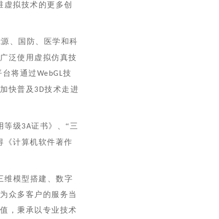
维虚拟技术的
更多
创
能源、国防、医学和科
域广泛使用虚拟仿真技
平台将通过
技
WebGL
，加快普及
技术走进
3D
用等级
证书》、“三
3A
得《计算机软件著作
三维模型搭建、数字
在为众多客户的服务当
价值，秉承以专业技术