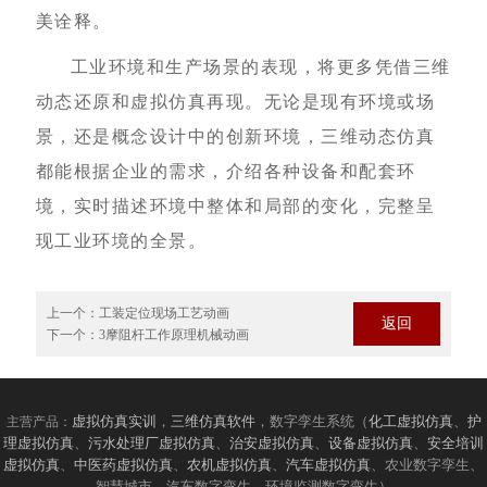
美诠释。
工业环境和生产场景的表现，将更多凭借三维
动态还原和虚拟仿真再现。无论是现有环境或场
景，还是概念设计中的创新环境，三维动态仿真
都能根据企业的需求，介绍各种设备和配套环
境，实时描述环境中整体和局部的变化，完整呈
现工业环境的全景。
上一个：
工装定位现场工艺动画
返回
下一个：
3摩阻杆工作原理机械动画
虚拟仿真实训
，
三维仿真软件
，数字孪生系统（
化工虚拟仿真
、
护
主营产品：
理虚拟仿真
、
污水处理厂虚拟仿真
、
治安虚拟仿真
、
设备虚拟仿真
、
安全培训
虚拟仿真
、
中医药虚拟仿真
、
农机虚拟仿真
、
汽车虚拟仿真
、农业数字孪生、
智慧城市、汽车数字孪生、环境监测数字孪生）