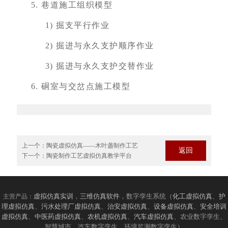
5.
巷道施工组织模型
1)
掘支平行作业
2)
掘进与永久支护顺序作业
3)
掘进与永久支护交替作业
6.
硐室与交岔点施工模型
上一个：
陶瓷虚拟仿真——木叶盏制作工艺
返回
下一个：
陶瓷制作工艺虚拟仿真教学平台
虚拟仿真实训
，
三维仿真软件
，数字孪生系统（
化工虚拟仿真
、
护
主营产品：
理虚拟仿真
、
污水处理厂虚拟仿真
、
治安虚拟仿真
、
设备虚拟仿真
、
安全培训
虚拟仿真
、
中医药虚拟仿真
、
农机虚拟仿真
、
汽车虚拟仿真
、农业数字孪生、
智慧城市、汽车数字孪生、环境监测数字孪生）