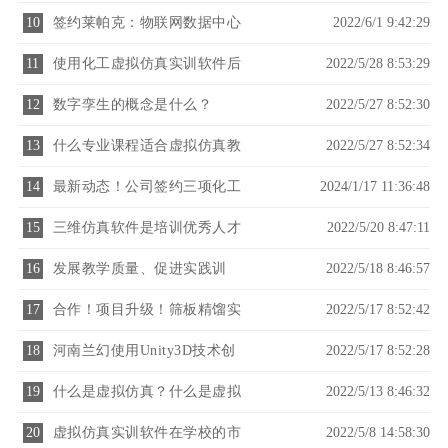
生们使用
10
签约莱帕克：物联网数据中心
2022/6/1 9:42:29
系统
11
使用化工虚拟仿真实训软件后
2022/5/28 8:53:29
的心得体会
12
数字孪生的概念是什么？
2022/5/27 8:52:30
13
什么专业课程适合虚拟仿真教
2022/5/27 8:52:34
学？
14
最新动态！公司签约三项化工
2024/1/17 11:36:48
虚拟仿真实训项目！
15
三维仿真软件是培训优秀人才
2022/5/20 8:47:11
的重要方式
16
发展教学质量、促进实践训
2022/5/18 8:46:57
练，学习中的好帮手——三维
17
合作！项目升级！筛板精馏实
2022/5/17 8:52:42
仿真软件
验装置 新版3D仿真架构 LPK-
18
河南兰幻使用Unity3D技术创
2022/5/17 8:52:28
BDIS-C
建三维仿真软件项目
19
什么是虚拟仿真？什么是虚拟
2022/5/13 8:46:32
仿真实训？
20
虚拟仿真实训软件在学校的市
2022/5/8 14:58:30