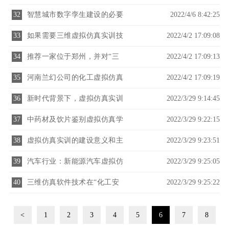
实际应用
32
智慧城市数字孪生建设的必要
2022/4/6 8:42:25
性
33
如果需要三维虚拟仿真实训技
2022/4/2 17:09:08
术，欢迎联系我们——河南兰
34
推荐一家位于郑州，并对“三
2022/4/2 17:09:13
幻
维仿真软件”有深度研发且适合
35
河南兰幻公司的化工虚拟仿真
2022/4/2 17:09:19
合作的公司
实验室介绍
36
新时代背景下，虚拟仿真实训
2022/3/29 9:14:45
在教学中发挥重要作用
37
中药材及饮片鉴别虚拟仿真学
2022/3/29 9:22:15
习系统成功交付！
38
虚拟仿真实训的建设意义和主
2022/3/29 9:23:51
要内容
39
汽车行业：新能源汽车虚拟仿
2022/3/29 9:25:05
真实训室
40
三维仿真软件技术在“化工安
2022/3/29 9:25:22
全工程”实验教学中的应用
<
1
2
3
4
5
6
7
8