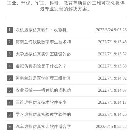
工业、环保、军工、科研、教育等项目的三维可视化提供
最专业完善的解决方案。
1
农机虚拟仿真软件：收割机、
2022/6/24 9:03:23
播种机、拖拉机
2
河南兰幻浅谈数字孪生技术和
2022/7/1 9:13:48
仿真有什么关联
3
大学虚拟仿真实训室建设的必
2022/7/1 9:13:52
要性
4
虚拟仿真实验是干什么的？
2022/7/1 9:13:58
5
河南兰幻是医学护理三维仿真
2022/7/1 9:14:02
软件的厂家之一
6
农业器械——播种机的虚拟仿
2022/7/1 9:14:07
真应用
7
三维虚拟仿真技术软件多少
2022/7/1 9:14:17
钱？
8
学习虚拟仿真实验教学软件的
2022/7/1 9:14:25
目的之污水处理工艺仿真软件
9
汽车虚拟仿真实训软件适合学
2022/6/15 8:53:22