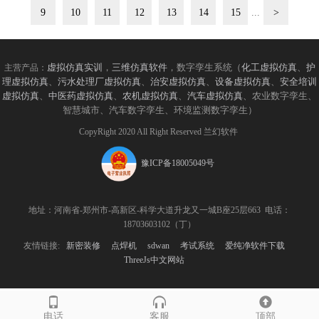
9
10
11
12
13
14
15
...
>
虚拟仿真实训
，
三维仿真软件
，数字孪生系统（
化工虚拟仿真
、
护
主营产品：
理虚拟仿真
、
污水处理厂虚拟仿真
、
治安虚拟仿真
、
设备虚拟仿真
、
安全培训
虚拟仿真
、
中医药虚拟仿真
、
农机虚拟仿真
、
汽车虚拟仿真
、农业数字孪生、
智慧城市、汽车数字孪生、环境监测数字孪生）
CopyRight 2020 All Right Reserved 兰幻软件
豫ICP备18005049号
地址：河南省-郑州市-高新区-科学大道升龙又一城B座25层663 电话：
18703603102（丁）
友情链接:
新密装修
点焊机
sdwan
考试系统
爱纯净软件下载
ThreeJs中文网站
电话
客服
顶部