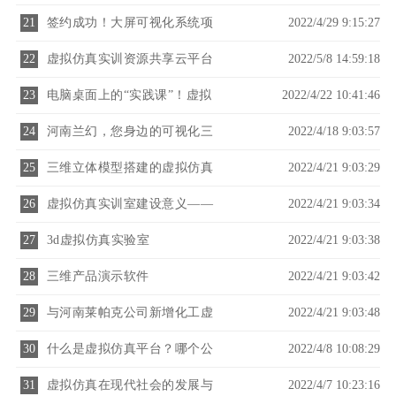
场都包含哪些？
21
签约成功！大屏可视化系统项
2022/4/29 9:15:27
目正式启动！
22
虚拟仿真实训资源共享云平台
2022/5/8 14:59:18
是教育部门建设的重要内容
23
电脑桌面上的“实践课”！虚拟
2022/4/22 10:41:46
仿真实训教学必备软件
24
河南兰幻，您身边的可视化三
2022/4/18 9:03:57
维仿真软件专家
25
三维立体模型搭建的虚拟仿真
2022/4/21 9:03:29
软件具备以下功能
26
虚拟仿真实训室建设意义——
2022/4/21 9:03:34
河南兰幻
27
3d虚拟仿真实验室
2022/4/21 9:03:38
28
三维产品演示软件
2022/4/21 9:03:42
29
与河南莱帕克公司新增化工虚
2022/4/21 9:03:48
拟仿真实训项目合作！
30
什么是虚拟仿真平台？哪个公
2022/4/8 10:08:29
司可以做这个？
31
虚拟仿真在现代社会的发展与
2022/4/7 10:23:16