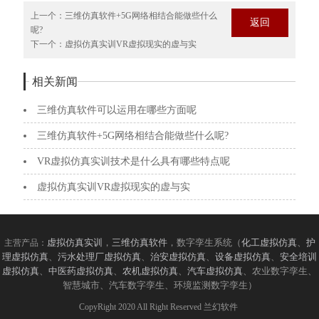
上一个：
三维仿真软件+5G网络相结合能做些什么
返回
呢?
下一个：
虚拟仿真实训VR虚拟现实的虚与实
相关新闻
三维仿真软件可以运用在哪些方面呢
三维仿真软件+5G网络相结合能做些什么呢?
VR虚拟仿真实训技术是什么具有哪些特点呢
虚拟仿真实训VR虚拟现实的虚与实
虚拟仿真实训
，
三维仿真软件
，数字孪生系统（
化工虚拟仿真
、
护
主营产品：
理虚拟仿真
、
污水处理厂虚拟仿真
、
治安虚拟仿真
、
设备虚拟仿真
、
安全培训
虚拟仿真
、
中医药虚拟仿真
、
农机虚拟仿真
、
汽车虚拟仿真
、农业数字孪生、
智慧城市、汽车数字孪生、环境监测数字孪生）
CopyRight 2020 All Right Reserved 兰幻软件